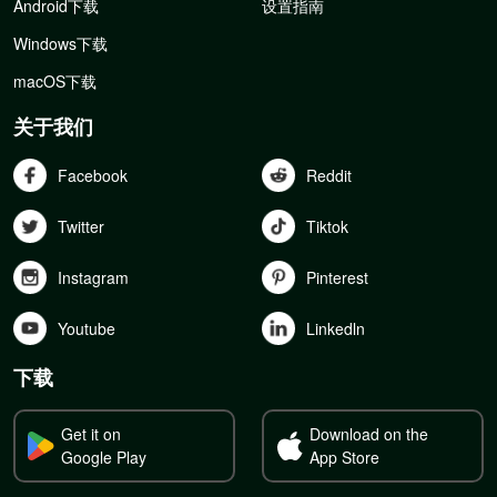
Android下载
设置指南
Windows下载
macOS下载
关于我们
Facebook
Reddit
Twitter
Tiktok
Instagram
Pinterest
Youtube
Linkedln
下载
Get it on
Download on the
Google Play
App Store